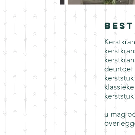
Best
Kerstkra
kerstkra
kerstkran
deurtoef
kerststuk
klassieke
kerststuk
u mag oo
overlegg