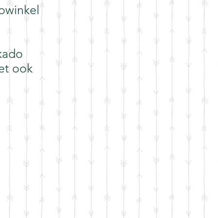
dowinkel
 kado
et ook