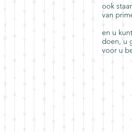
ook staan
van prim
en u kun
doen, u 
voor u b