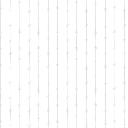
© 2018 De Bloemenschuur Doetinchem design
Look and Feel Style Concep